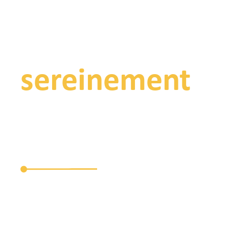
Entreprenez
sereinement
À votre tour ! Vous êtes le
cuisiniste de demain.
Nous serons à vos côtés pour :
Donner du sens à votre envie d’entreprendre
Vous accompagner dans votre réussite, à
chaque étape de votre projet