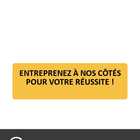
Vous apporter et enrichir un savoir-faire
unique vous permettra de faire la différence
Rejoignez un réseau d’entrepreneurs passionnés
qui ont envie de réussir ensemble.
ENTREPRENEZ À NOS CÔTÉS
POUR VOTRE RÉUSSITE !